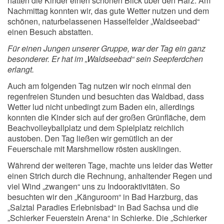
hatten die Kinder einen schönen Blick über den Harz. Am
Nachmittag konnten wir, das gute Wetter nutzen und dem
schönen, naturbelassenen Hasselfelder „Waldseebad“
einen Besuch abstatten.
Für einen Jungen unserer Gruppe, war der Tag ein ganz
besonderer. Er hat im „Waldseebad“ sein Seepferdchen
erlangt.
Auch am folgenden Tag nutzen wir noch einmal den
regenfreien Stunden und besuchten das Waldbad, dass
Wetter lud nicht unbedingt zum Baden ein, allerdings
konnten die Kinder sich auf der großen Grünfläche, dem
Beachvolleyballplatz und dem Spielplatz reichlich
austoben. Den Tag ließen wir gemütlich an der
Feuerschale mit Marshmellow rösten ausklingen.
Während der weiteren Tage, machte uns leider das Wetter
einen Strich durch die Rechnung, anhaltender Regen und
viel Wind „zwangen“ uns zu Indooraktivitäten. So
besuchten wir den „Känguroom“ in Bad Harzburg, das
„Salztal Paradies Erlebnisbad“ in Bad Sachsa und die
„Schierker Feuerstein Arena“ in Schierke. Die „Schierker