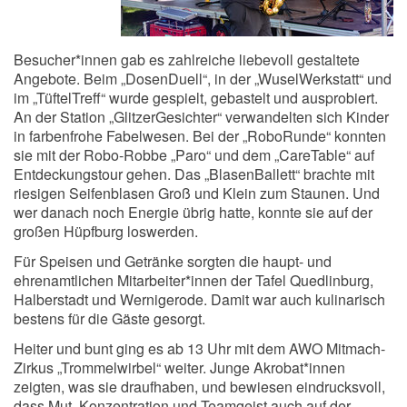
Besucher*innen gab es zahlreiche liebevoll gestaltete
Angebote. Beim „DosenDuell“, in der „WuselWerkstatt“ und
im „TüftelTreff“ wurde gespielt, gebastelt und ausprobiert.
An der Station „GlitzerGesichter“ verwandelten sich Kinder
in farbenfrohe Fabelwesen. Bei der „RoboRunde“ konnten
sie mit der Robo-Robbe „Paro“ und dem „CareTable“ auf
Entdeckungstour gehen. Das „BlasenBallett“ brachte mit
riesigen Seifenblasen Groß und Klein zum Staunen. Und
wer danach noch Energie übrig hatte, konnte sie auf der
großen Hüpfburg loswerden.
Für Speisen und Getränke sorgten die haupt- und
ehrenamtlichen Mitarbeiter*innen der Tafel Quedlinburg,
Halberstadt und Wernigerode. Damit war auch kulinarisch
bestens für die Gäste gesorgt.
Heiter und bunt ging es ab 13 Uhr mit dem AWO Mitmach-
Zirkus „Trommelwirbel“ weiter. Junge Akrobat*innen
zeigten, was sie draufhaben, und bewiesen eindrucksvoll,
dass Mut, Konzentration und Teamgeist auch auf der