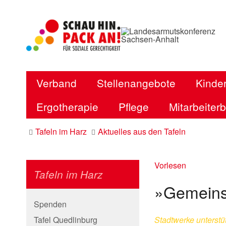
Verband
Stellenangebote
Kinder
Ergotherapie
Pflege
Mitarbeiter
Tafeln im Harz
Aktuelles aus den Tafeln
Vorlesen
Tafeln im Harz
»Gemeins
Spenden
Tafel Quedlinburg
Stadtwerke unterstü