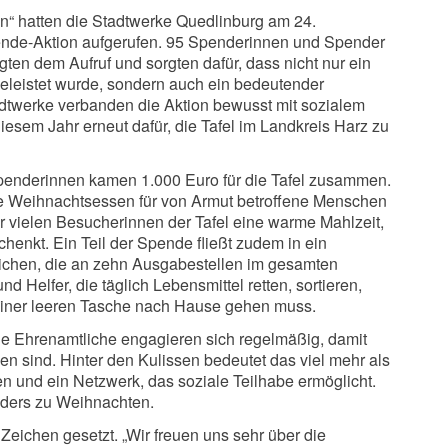
“ hatten die Stadtwerke Quedlinburg am 24.
ende-Aktion aufgerufen. 95 Spenderinnen und Spender
gten dem Aufruf und sorgten dafür, dass nicht nur ein
geleistet wurde, sondern auch ein bedeutender
werke verbanden die Aktion bewusst mit sozialem
esem Jahr erneut dafür, die Tafel im Landkreis Harz zu
spenderinnen kamen 1.000 Euro für die Tafel zusammen.
lle Weihnachtsessen für von Armut betroffene Menschen
hr vielen Besucherinnen der Tafel eine warme Mahlzeit,
henkt. Ein Teil der Spende fließt zudem in ein
lichen, die an zehn Ausgabestellen im gesamten
 Helfer, die täglich Lebensmittel retten, sortieren,
einer leeren Tasche nach Hause gehen muss.
iche Ehrenamtliche engagieren sich regelmäßig, damit
n sind. Hinter den Kulissen bedeutet das viel mehr als
en und ein Netzwerk, das soziale Teilhabe ermöglicht.
onders zu Weihnachten.
eichen gesetzt. „Wir freuen uns sehr über die