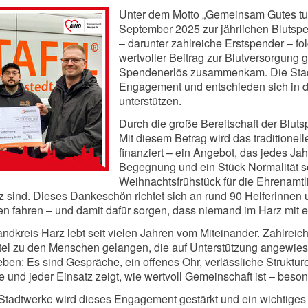
Unter dem Motto „Gemeinsam Gutes tun
September 2025 zur jährlichen Blutsp
– darunter zahlreiche Erstspender – fol
wertvoller Beitrag zur Blutversorgung 
Spendenerlös zusammenkam. Die Stadt
Engagement und entschieden sich in di
unterstützen.
Durch die große Bereitschaft der Blut
Mit diesem Betrag wird das traditione
finanziert – ein Angebot, das jedes Ja
Begegnung und ein Stück Normalität sc
Weihnachtsfrühstück für die Ehrenamt
 sind. Dieses Dankeschön richtet sich an rund 90 Helferinnen und
n fahren – und damit dafür sorgen, dass niemand im Harz mit 
Landkreis Harz lebt seit vielen Jahren vom Miteinander. Zahlre
tel zu den Menschen gelangen, die auf Unterstützung angewiese
ben: Es sind Gespräche, ein offenes Ohr, verlässliche Struktur
te und jeder Einsatz zeigt, wie wertvoll Gemeinschaft ist – bes
Stadtwerke wird dieses Engagement gestärkt und ein wichtiges Z