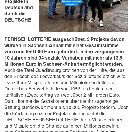
Projekte in
Deutschland
durch die
DEUTSCHE
FERNSEHLOTTERIE ausgeschüttet. 9 Projekte davon
wurden in Sachsen-Anhalt mit einer Gesamtsumme
von rund 950.000 Euro gefördert. In den vergangenen
10 Jahren sind 94 soziale Vorhaben mit mehr als 13,9
Millionen Euro in Sachsen-Anhalt ermöglicht worden.
Auch die Tafel Quedlinburg profitiert von der Hilfe, die aus
den Erlösen des Losverkaufs der Soziallotterie erzielt wird.
Dank ihrer Mitspielerinnen und Mitspieler erzielte die
Deutschen Fernsehlotterie von 1956 bis heute einen
karitativen Zweckertrag von weit über 2 Milliarden Euro.
Damit konnte die Soziallotterie über die ihr zugehörige
Stiftung bundesweit mehr als 10.000 Projekte fördern. Über
die Förderung sozialer Projekte hinaus bietet die
DEUTSCHE FERNSEHLOTTERIE ihren Mitspielerinnen
und Mitspielern die Chance auf einen Millionengewinn,
eine Sofortrente oder attraktive Sachpreise.
Allein im