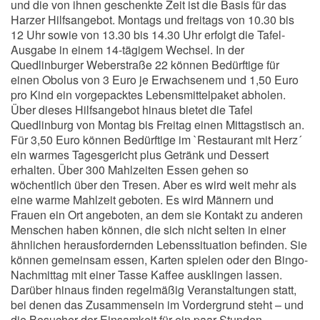
und die von ihnen geschenkte Zeit ist die Basis für das
Harzer Hilfsangebot. Montags und freitags von 10.30 bis
12 Uhr sowie von 13.30 bis 14.30 Uhr erfolgt die Tafel-
Ausgabe in einem 14-tägigem Wechsel. In der
Quedlinburger Weberstraße 22 können Bedürftige für
einen Obolus von 3 Euro je Erwachsenem und 1,50 Euro
pro Kind ein vorgepacktes Lebensmittelpaket abholen.
Über dieses Hilfsangebot hinaus bietet die Tafel
Quedlinburg von Montag bis Freitag einen Mittagstisch an.
Für 3,50 Euro können Bedürftige im `Restaurant mit Herz´
ein warmes Tagesgericht plus Getränk und Dessert
erhalten. Über 300 Mahlzeiten Essen gehen so
wöchentlich über den Tresen. Aber es wird weit mehr als
eine warme Mahlzeit geboten. Es wird Männern und
Frauen ein Ort angeboten, an dem sie Kontakt zu anderen
Menschen haben können, die sich nicht selten in einer
ähnlichen herausfordernden Lebenssituation befinden. Sie
können gemeinsam essen, Karten spielen oder den Bingo-
Nachmittag mit einer Tasse Kaffee ausklingen lassen.
Darüber hinaus finden regelmäßig Veranstaltungen statt,
bei denen das Zusammensein im Vordergrund steht – und
die Besucher der Einsamkeit für ein paar Stunden