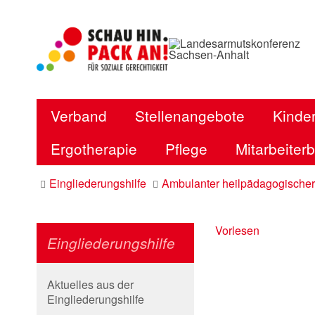
Verband
Stellenangebote
Kinder
Ergotherapie
Pflege
Mitarbeiter
Eingliederungshilfe
Ambulanter heilpädagogischer
Vorlesen
Eingliederungshilfe
Aktuelles aus der
Eingliederungshilfe