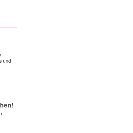
n
s und
chen!
r