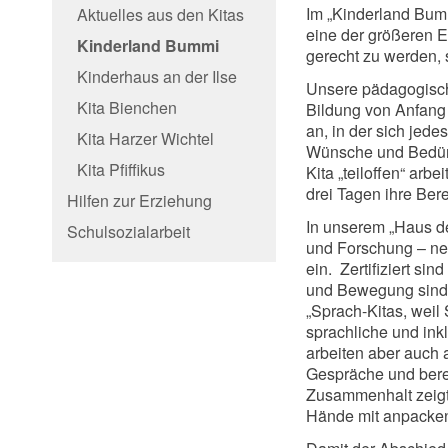
Im „Kinderland Bumm
Aktuelles aus den Kitas
eine der größeren E
Kinderland Bummi
gerecht zu werden, 
Kinderhaus an der Ilse
Unsere pädagogische
Kita Bienchen
Bildung von Anfang 
an, in der sich jede
Kita Harzer Wichtel
Wünsche und Bedürf
Kita Pfiffikus
Kita „teiloffen“ arb
drei Tagen ihre Bere
Hilfen zur Erziehung
In unserem „Haus de
Schulsozialarbeit
und Forschung – neh
ein. Zertifiziert s
und Bewegung sind u
„Sprach-Kitas, weil
sprachliche und ink
arbeiten aber auch 
Gespräche und bere
Zusammenhalt zeigt 
Hände mit anpacken,