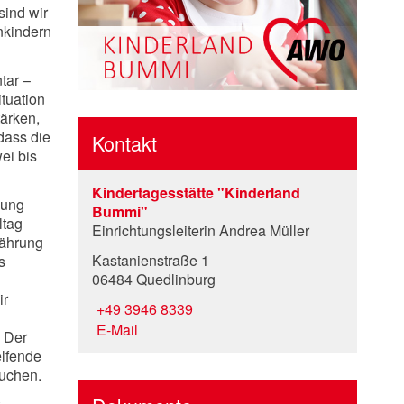
sind wir
nkindern
tar –
tuation
tärken,
dass die
Kontakt
ei bis
Kindertagesstätte "Kinderland
dung
Bummi"
ltag
Einrichtungsleiterin Andrea Müller
nährung
Kastanienstraße 1
s
06484 Quedlinburg
ir
+49 3946 8339
E-Mail
 Der
elfende
suchen.