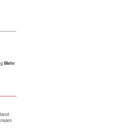
ng
Mehr
land
einsam