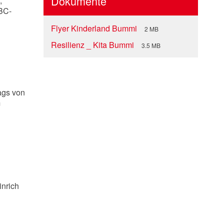
Dokumente
,
ABC-
Flyer Kinderland Bummi
2 MB
Resilienz _ Kita Bummi
3.5 MB
ags von
m
inrich