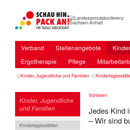
Verband
Stellenangebote
Kinder
Ergotherapie
Pflege
Mitarbeiter
Kinder, Jugendliche und Familien
Kindertagesstätt
Vorlesen
Kinder, Jugendliche
und Familien
Jedes Kind is
– Wir sind b
Kindertagesstätten