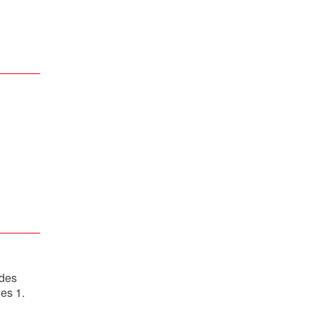
 des
es 1.