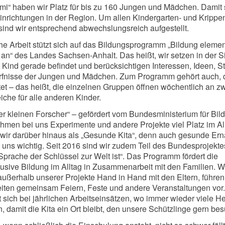
i“ haben wir Platz für bis zu 160 Jungen und Mädchen. Damit 
inrichtungen in der Region. Um allen Kindergarten- und Krippe
sind wir entsprechend abwechslungsreich aufgestellt.
 Arbeit stützt sich auf das Bildungsprogramm „Bildung elemen
an“ des Landes Sachsen-Anhalt. Das heißt, wir setzen in der Si
s Kind gerade befindet und berücksichtigen Interessen, Ideen, S
nisse der Jungen und Mädchen. Zum Programm gehört auch, 
eitet – das heißt, die einzelnen Gruppen öffnen wöchentlich an zw
iche für alle anderen Kinder.
r kleinen Forscher“ – gefördert vom Bundesministerium für Bil
men bei uns Experimente und andere Projekte viel Platz im Al
ind wir darüber hinaus als „Gesunde Kita“, denn auch gesunde Er
ns wichtig. Seit 2016 sind wir zudem Teil des Bundesprojekte
 Sprache der Schlüssel zur Welt ist“. Das Programm fördert die
lusive Bildung im Alltag in Zusammenarbeit mit den Familien. W
außerhalb unserer Projekte Hand in Hand mit den Eltern, führen
iten gemeinsam Feiern, Feste und andere Veranstaltungen vor.
sich bei jährlichen Arbeitseinsätzen, wo immer wieder viele H
 damit die Kita ein Ort bleibt, den unsere Schützlinge gern be