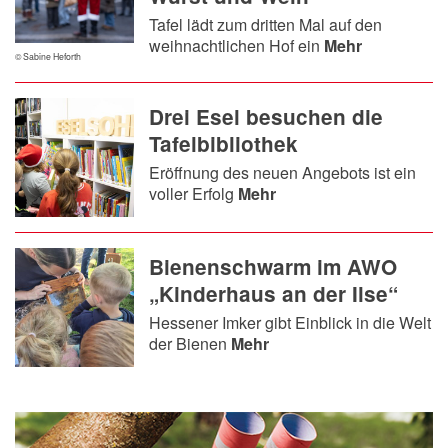
Tafel lädt zum dritten Mal auf den
weihnachtlichen Hof ein
Mehr
© Sabine Heforth
Drei Esel besuchen die
Tafelbibliothek
Eröffnung des neuen Angebots ist ein
voller Erfolg
Mehr
Bienenschwarm im AWO
„Kinderhaus an der Ilse“
Hessener Imker gibt Einblick in die Welt
der Bienen
Mehr