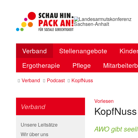
Verband
Stellenangebote
Kinder
Ergotherapie
Pflege
Mitarbeiter
Verband
Podcast
KopfNuss
Vorlesen
Verband
KopfNuss 
Unsere Leitsätze
AWO gibt seel
Wir über uns