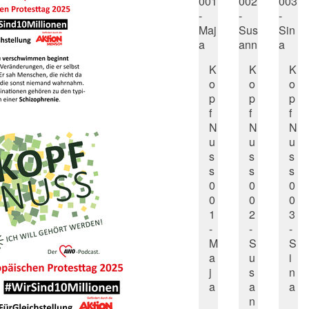
K
K
K
o
o
o
p
p
p
f
f
f
N
N
N
u
u
u
s
s
s
s
s
s
0
0
0
0
0
0
1
2
3
-
-
-
M
S
S
a
u
i
j
s
n
a
a
a
n