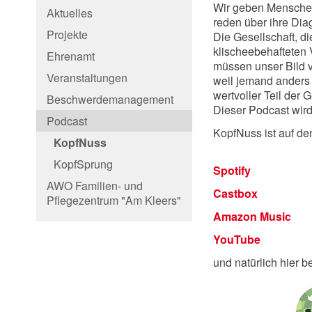
Wir geben Menschen
Aktuelles
reden über ihre Dia
Projekte
Die Gesellschaft, d
klischeebehafteten 
Ehrenamt
müssen unser Bild v
Veranstaltungen
weil jemand anders a
wertvoller Teil der G
Beschwerdemanagement
Dieser Podcast wird
Podcast
KopfNuss ist auf de
KopfNuss
KopfSprung
Spotify
AWO Familien- und
Castbox
Pflegezentrum "Am Kleers"
Amazon Music
YouTube
und natürlich hier b