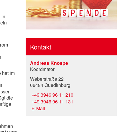
 in
 ein
trom
Kontakt
n
Andreas Knospe
Koordinator
e hat im
Weberstraße 22
06484 Quedlinburg
t
müssen
+49 3946 96 11 210
ügt die
+49 3946 96 11 131
rftige
E-Mail
nahmen