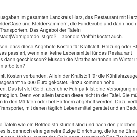
usgaben im gesamten Landkreis Harz, das Restaurant mit Herz
leiderOase und Kleiderkammern, die FundGrube und dann noch
 Transportern. Das Angebot der Tafeln
adt|Wernigerode ist groß – aber die Vielfalt kostet auch.
sen, dass diese Angebote Kosten für Kraftstoff, Heizung oder S
as passiert, wenn mal keine Lebensmittel für das Restaurant
s dann geschlossen? Müssen die Mitarbeiter*innen im Winter i
n arbeiten?
it Kosten verbunden. Allein der Kraftstoff für die Kühlfahrzeug
nsgesamt 15.000 Euro gekostet. Hinzu kommen hohe
en. Das ist viel Geld, aber ohne Fuhrpark ist eine Versorgung mi
 möglich. Denn von allein landen diese nicht in der Tafel. Sie 
en in den Märkten oder bei Partnern abgeholt werden. Dazu verf
ransporter, mit denen täglich Lebensmittel gerettet und an Bedü
 Tafeln wie ein Betrieb strukturiert sind und nach den gleichen
 es ist dennoch eine gemeinnützige Einrichtung, die keine Ein