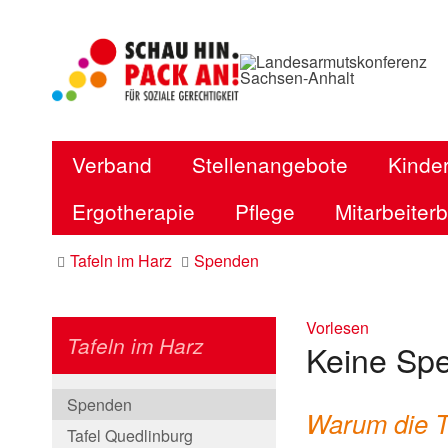
Verband
Stellenangebote
Kinder
Ergotherapie
Pflege
Mitarbeiter
Tafeln im Harz
Spenden
Vorlesen
Tafeln im Harz
Keine Spe
Spenden
Warum die T
Tafel Quedlinburg