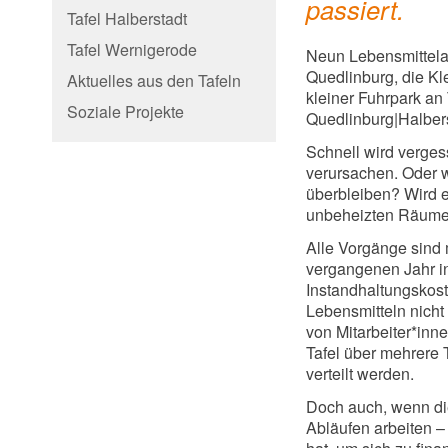
passiert.
Tafel Halberstadt
Tafel Wernigerode
Neun Lebensmittela
Quedlinburg, die K
Aktuelles aus den Tafeln
kleiner Fuhrpark an
Soziale Projekte
Quedlinburg|Halberst
Schnell wird verges
verursachen. Oder w
überbleiben? Wird e
unbeheizten Räume
Alle Vorgänge sind m
vergangenen Jahr i
Instandhaltungskost
Lebensmitteln nicht
von Mitarbeiter*inn
Tafel über mehrere T
verteilt werden.
Doch auch, wenn die
Abläufen arbeiten –