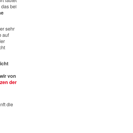
t lautet
 das bei
ne
er sehr
b auf
der
cht
icht
wir von
zen der
nft die