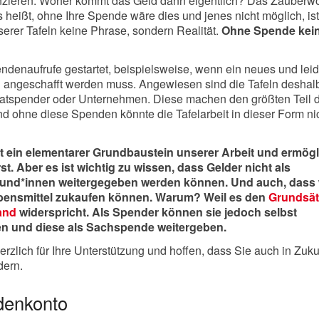
anzieren. Woher kommt das Geld dann eigentlich? Das Zauberwor
heißt, ohne Ihre Spende wäre dies und jenes nicht möglich, ist
erer Tafeln keine Phrase, sondern Realität.
Ohne Spende kei
denaufrufe gestartet, beispielsweise, wenn ein neues und leid
 angeschafft werden muss. Angewiesen sind die Tafeln deshal
atspender oder Unternehmen. Diese machen den größten Teil 
d ohne diese Spenden könnte die Tafelarbeit in dieser Form ni
t ein elementarer Grundbaustein unserer Arbeit und ermögl
t. Aber es ist wichtig zu wissen, dass Gelder nicht als
Kund*innen weitergegeben werden können. Und auch, dass 
bensmittel zukaufen können. Warum? Weil es den
Grundsät
and
widerspricht. Als Spender können sie jedoch selbst
en und diese als Sachspende weitergeben.
rzlich für Ihre Unterstützung und hoffen, dass Sie auch in Zuku
dern.
denkonto