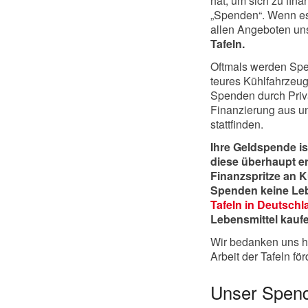
hat, um sich zu fin
„Spenden“. Wenn es 
allen Angeboten uns
Tafeln.
Oftmals werden Spen
teures Kühlfahrzeug
Spenden durch Priv
Finanzierung aus un
stattfinden.
Ihre Geldspende is
diese überhaupt ers
Finanzspritze an 
Spenden keine Le
Tafeln in Deutschl
Lebensmittel kauf
Wir bedanken uns he
Arbeit der Tafeln för
Unser Spen