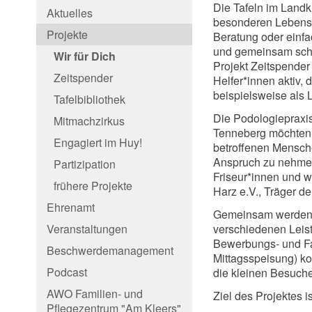
Die Tafeln im Land
Aktuelles
besonderen Lebensl
Projekte
Beratung oder einfa
und gemeinsam schw
Wir für Dich
Projekt Zeitspender
Zeitspender
Helfer*innen aktiv, 
beispielsweise als 
Tafelbibliothek
Die Podologiepraxis
Mitmachzirkus
Tenneberg möchten 
Engagiert im Huy!
betroffenen Mensche
Anspruch zu nehmen.
Partizipation
Friseur*innen und 
frühere Projekte
Harz e.V., Träger de
Ehrenamt
Gemeinsam werden re
Veranstaltungen
verschiedenen Leis
Bewerbungs- und Fa
Beschwerdemanagement
Mittagsspeisung) ko
Podcast
die kleinen Besuche
AWO Familien- und
Ziel des Projektes is
Pflegezentrum "Am Kleers"