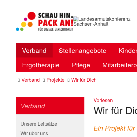
Verband
Stellenangebote
Kinder
Ergotherapie
Pflege
Mitarbeiter
Verband
Projekte
Wir für Dich
Vorlesen
Verband
Wir für Di
Unsere Leitsätze
Ein Projekt fü
Wir über uns