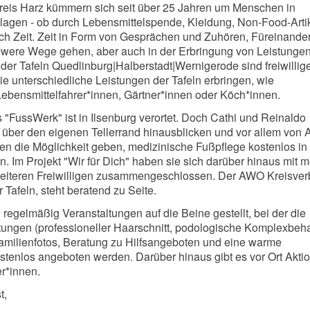
kreis Harz kümmern sich seit über 25 Jahren um Menschen in
agen - ob durch Lebensmittelspende, Kleidung, Non-Food-Artik
ch Zeit. Zeit in Form von Gesprächen und Zuhören, Füreinande
ere Wege gehen, aber auch in der Erbringung von Leistungen
 der Tafeln Quedlinburg|Halberstadt|Wernigerode sind freiwillig
die unterschiedliche Leistungen der Tafeln erbringen, wie
Lebensmittelfahrer*innen, Gärtner*innen oder Köch*innen.
 "FussWerk" ist in Ilsenburg verortet. Doch Cathi und Reinaldo
über den eigenen Tellerrand hinausblicken und vor allem von 
n die Möglichkeit geben, medizinische Fußpflege kostenlos in
 Im Projekt "Wir für Dich" haben sie sich darüber hinaus mit 
weiteren Freiwilligen zusammengeschlossen. Der AWO Kreisve
r Tafeln, steht beratend zu Seite.
gelmäßig Veranstaltungen auf die Beine gestellt, bei der die
tungen (professioneller Haarschnitt, podologische Komplexbeh
milienfotos, Beratung zu Hilfsangeboten und eine warme
stenlos angeboten werden. Darüber hinaus gibt es vor Ort Aktio
r*innen.
t,