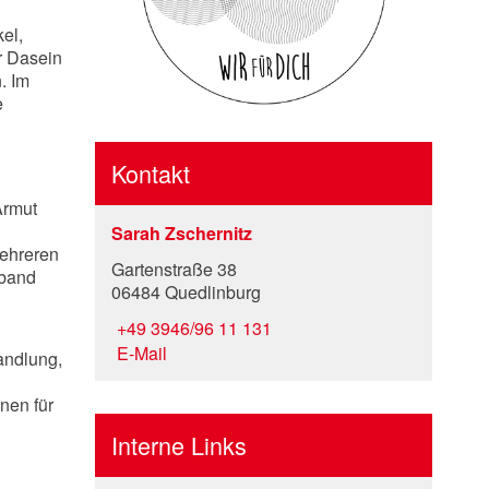
el,
r Dasein
. Im
e
Kontakt
Armut
Sarah Zschernitz
mehreren
Gartenstraße 38
rband
06484 Quedlinburg
+49 3946/96 11 131
E-Mail
andlung,
nen für
Interne Links