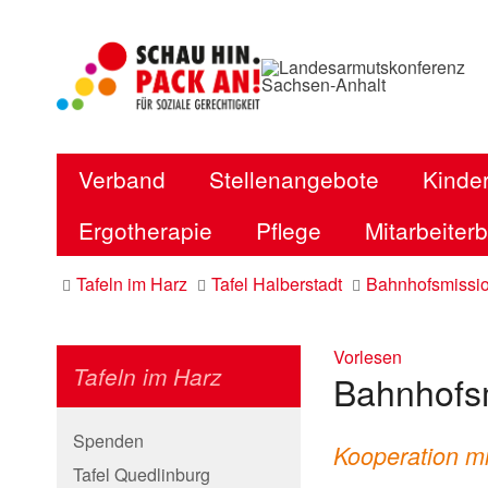
Verband
Stellenangebote
Kinder
Ergotherapie
Pflege
Mitarbeiter
Tafeln im Harz
Tafel Halberstadt
Bahnhofsmissi
Vorlesen
Tafeln im Harz
Bahnhofs
Spenden
Kooperation m
Tafel Quedlinburg