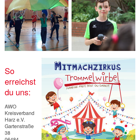
So
erreichst
du uns:
AWO
Kreisverband
Harz e.V.
Gartenstraße
38
06484