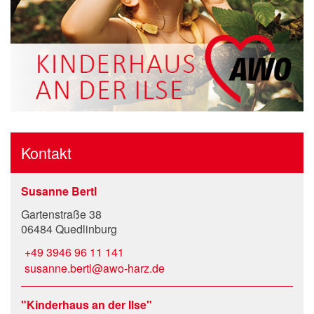
Kontakt
Susanne Bertl
Gartenstraße 38
06484 Quedlinburg
+49 3946 96 11 141
susanne.bertl@awo-harz.de
"Kinderhaus an der Ilse"