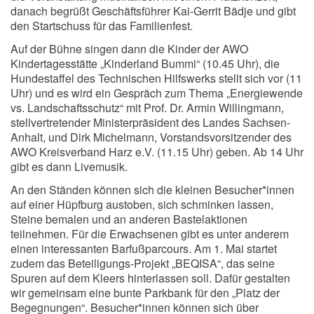
danach begrüßt Geschäftsführer Kai-Gerrit Bädje und gibt
den Startschuss für das Familienfest.
Auf der Bühne singen dann die Kinder der AWO
Kindertagesstätte „Kinderland Bummi“ (10.45 Uhr), die
Hundestaffel des Technischen Hilfswerks stellt sich vor (11
Uhr) und es wird ein Gespräch zum Thema „Energiewende
vs. Landschaftsschutz“ mit Prof. Dr. Armin Willingmann,
stellvertretender Ministerpräsident des Landes Sachsen-
Anhalt, und Dirk Michelmann, Vorstandsvorsitzender des
AWO Kreisverband Harz e.V. (11.15 Uhr) geben. Ab 14 Uhr
gibt es dann Livemusik.
An den Ständen können sich die kleinen Besucher*innen
auf einer Hüpfburg austoben, sich schminken lassen,
Steine bemalen und an anderen Bastelaktionen
teilnehmen. Für die Erwachsenen gibt es unter anderem
einen interessanten Barfußparcours. Am 1. Mai startet
zudem das Beteiligungs-Projekt „BEQISA“, das seine
Spuren auf dem Kleers hinterlassen soll. Dafür gestalten
wir gemeinsam eine bunte Parkbank für den „Platz der
Begegnungen“. Besucher*innen können sich über