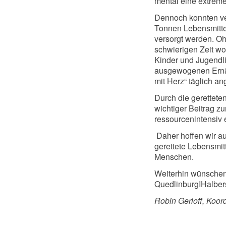
mental eine extreme 
Dennoch konnten ve
Tonnen Lebensmittel
versorgt werden. O
schwierigen Zeit wo
Kinder und Jugendlic
ausgewogenen Ernäh
mit Herz“ täglich a
Durch die gerettete
wichtiger Beitrag zu
ressourcenintensiv
Daher hoffen wir au
gerettete Lebensmit
Menschen.
Weiterhin wünschen 
QuedlinburgIHalbers
Robin Gerloff, Koor