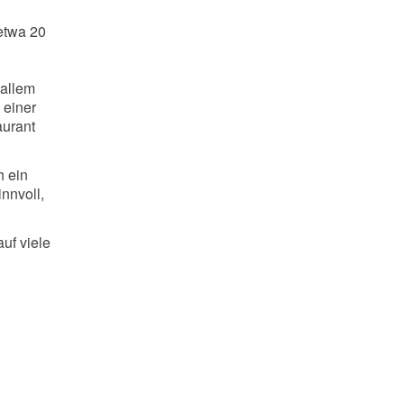
etwa 20
 allem
 einer
aurant
h ein
innvoll,
uf viele