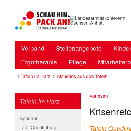
Verband
Stellenangebote
Kinder
Ergotherapie
Pflege
Mitarbeiter
Tafeln im Harz
Aktuelles aus den Tafeln
Vorlesen
Tafeln im Harz
Krisenrei
Spenden
Tafel Quedlinburg
Tafeln Quedlin