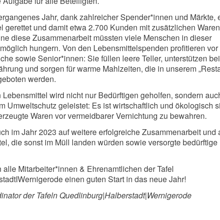
Aufgabe für alle Beteiligten.
rgangenes Jahr, dank zahlreicher Spender*innen und Märkte, 
 gerettet und damit etwa 2.700 Kunden mit zusätzlichen Waren
hne diese Zusammenarbeit müssten viele Menschen in dieser
möglich hungern. Von den Lebensmittelspenden profitieren vor
he sowie Senior*innen: Sie füllen leere Teller, unterstützen bei
rung und sorgen für warme Mahlzeiten, die in unserem „Rest
ngeboten werden.
n Lebensmittel wird nicht nur Bedürftigen geholfen, sondern auc
m Umweltschutz geleistet: Es ist wirtschaftlich und ökologisch s
 erzeugte Waren vor vermeidbarer Vernichtung zu bewahren.
ch im Jahr 2023 auf weitere erfolgreiche Zusammenarbeit und a
tel, die sonst im Müll landen würden sowie versorgte bedürftige
alle Mitarbeiter*innen & Ehrenamtlichen der Tafel
tadtIWernigerode einen guten Start in das neue Jahr!
dinator der Tafeln Quedlinburg|Halberstadt|Wernigerode