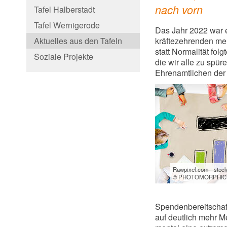
nach vorn
Tafel Halberstadt
Tafel Wernigerode
Das Jahr 2022 war ei
Aktuelles aus den Tafeln
kräftezehrenden meh
statt Normalität fol
Soziale Projekte
die wir alle zu spür
Ehrenamtlichen der
Rawpixel.com - stoc
© PHOTOMORPHIC 
Spendenbereitschaft
auf deutlich mehr Me