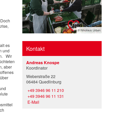
. Doch
rise,
© Nikolaus Urban
alt es
Kontakt
n und
n. Wir
lüchteten
Andreas Knospe
, aber
Koordinator
 offenes
Weberstraße 22
 über
06484 Quedlinburg
 und
+49 3946 96 11 210
olute
+49 3946 96 11 131
E-Mail
smittel
uch