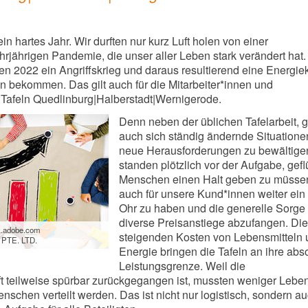
n hartes Jahr. Wir durften nur kurz Luft holen von einer
rjährigen Pandemie, die unser aller Leben stark verändert hat
gten 2022 ein Angriffskrieg und daraus resultierend eine Energiek
en bekommen. Das gilt auch für die Mitarbeiter*innen und
 Tafeln Quedlinburg|Halberstadt|Wernigerode.
Denn neben der üblichen Tafelarbeit, g
auch sich ständig ändernde Situatione
neue Herausforderungen zu bewältige
standen plötzlich vor der Aufgabe, gef
Menschen einen Halt geben zu müssen
auch für unsere Kund*innen weiter ein
Ohr zu haben und die generelle Sorge
diverse Preisanstiege abzufangen. Die
k.adobe.com
steigenden Kosten von Lebensmitteln
PTE. LTD.
Energie bringen die Tafeln an ihre abs
Leistungsgrenze. Weil die
 teilweise spürbar zurückgegangen ist, mussten weniger Leben
nschen verteilt werden. Das ist nicht nur logistisch, sondern a