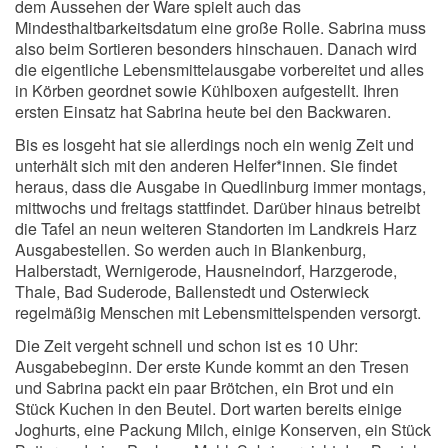
dem Aussehen der Ware spielt auch das
Mindesthaltbarkeitsdatum eine große Rolle. Sabrina muss
also beim Sortieren besonders hinschauen. Danach wird
die eigentliche Lebensmittelausgabe vorbereitet und alles
in Körben geordnet sowie Kühlboxen aufgestellt. Ihren
ersten Einsatz hat Sabrina heute bei den Backwaren.
Bis es losgeht hat sie allerdings noch ein wenig Zeit und
unterhält sich mit den anderen Helfer*innen. Sie findet
heraus, dass die Ausgabe in Quedlinburg immer montags,
mittwochs und freitags stattfindet. Darüber hinaus betreibt
die Tafel an neun weiteren Standorten im Landkreis Harz
Ausgabestellen. So werden auch in Blankenburg,
Halberstadt, Wernigerode, Hausneindorf, Harzgerode,
Thale, Bad Suderode, Ballenstedt und Osterwieck
regelmäßig Menschen mit Lebensmittelspenden versorgt.
Die Zeit vergeht schnell und schon ist es 10 Uhr:
Ausgabebeginn. Der erste Kunde kommt an den Tresen
und Sabrina packt ein paar Brötchen, ein Brot und ein
Stück Kuchen in den Beutel. Dort warten bereits einige
Joghurts, eine Packung Milch, einige Konserven, ein Stück