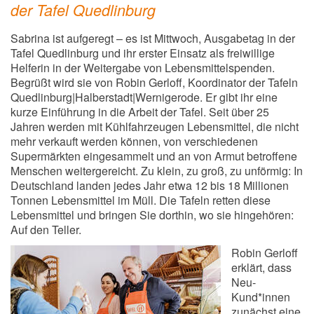
der Tafel Quedlinburg
Sabrina ist aufgeregt – es ist Mittwoch, Ausgabetag in der
Tafel Quedlinburg und ihr erster Einsatz als freiwillige
Helferin in der Weitergabe von Lebensmittelspenden.
Begrüßt wird sie von Robin Gerloff, Koordinator der Tafeln
Quedlinburg|Halberstadt|Wernigerode. Er gibt ihr eine
kurze Einführung in die Arbeit der Tafel. Seit über 25
Jahren werden mit Kühlfahrzeugen Lebensmittel, die nicht
mehr verkauft werden können, von verschiedenen
Supermärkten eingesammelt und an von Armut betroffene
Menschen weitergereicht. Zu klein, zu groß, zu unförmig: In
Deutschland landen jedes Jahr etwa 12 bis 18 Millionen
Tonnen Lebensmittel im Müll. Die Tafeln retten diese
Lebensmittel und bringen Sie dorthin, wo sie hingehören:
Auf den Teller.
Robin Gerloff
erklärt, dass
Neu-
Kund*innen
zunächst eine